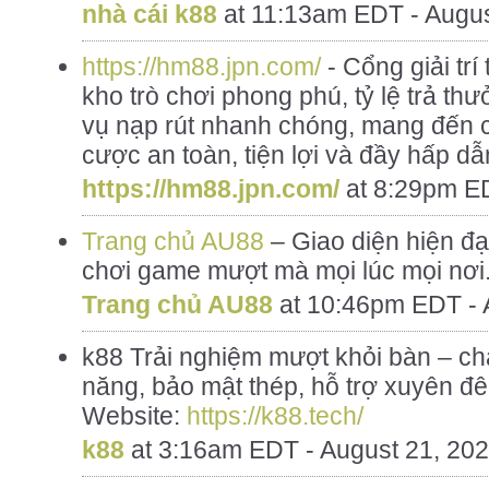
nhà cái k88
at
11:13am EDT - Augus
https://hm88.jpn.com/
- Cổng giải trí
kho trò chơi phong phú, tỷ lệ trả th
vụ nạp rút nhanh chóng, mang đến c
cược an toàn, tiện lợi và đầy hấp dẫ
https://hm88.jpn.com/
at
8:29pm ED
Trang chủ AU88
– Giao diện hiện đại
chơi game mượt mà mọi lúc mọi nơi
Trang chủ AU88
at
10:46pm EDT - 
k88 Trải nghiệm mượt khỏi bàn – chất
năng, bảo mật thép, hỗ trợ xuyên đê
Website:
https://k88.tech/
k88
at
3:16am EDT - August 21, 20