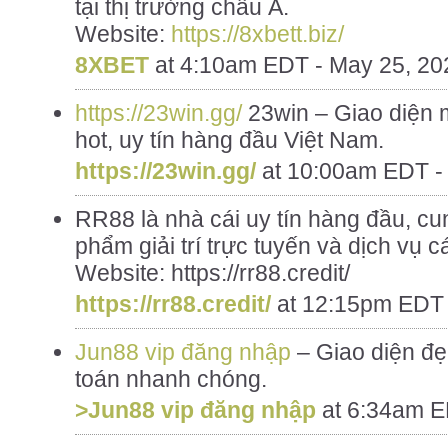
tại thị trường châu Á.
Website:
https://8xbett.biz/
8XBET
at
4:10am EDT - May 25, 20
https://23win.gg/
23win – Giao diện m
hot, uy tín hàng đầu Việt Nam.
https://23win.gg/
at
10:00am EDT - 
RR88 là nhà cái uy tín hàng đầu, c
phẩm giải trí trực tuyến và dịch vụ 
Website: https://rr88.credit/
https://rr88.credit/
at
12:15pm EDT 
Jun88 vip đăng nhập
– Giao diện đẹ
toán nhanh chóng.
>Jun88 vip đăng nhập
at
6:34am E