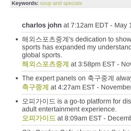
Keywords:
soup and specials
charlos john
at
7:12am EDT - May 
해외스포츠중계's dedication to showcas
sports has expanded my understandi
global sports.
해외스포츠중계
at
3:58pm EST - No
The expert panels on 축구중계 always 
축구중계
at
4:27am EST - November
오피가이드 is a go-to platform for disc
adult entertainment experience.
오피가이드
at
8:09am EST - Decemb