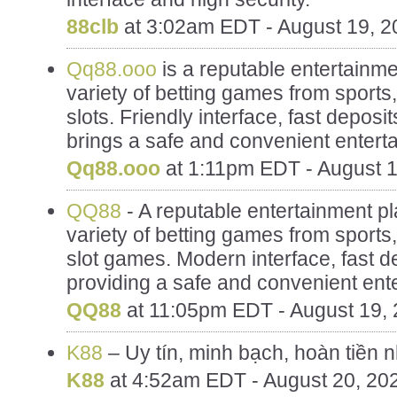
88clb
at
3:02am EDT - August 19, 2
Qq88.ooo
is a reputable entertainme
variety of betting games from sports
slots. Friendly interface, fast depo
brings a safe and convenient entert
Qq88.ooo
at
1:11pm EDT - August 1
QQ88
- A reputable entertainment pl
variety of betting games from sports
slot games. Modern interface, fast d
providing a safe and convenient ent
QQ88
at
11:05pm EDT - August 19,
K88
– Uy tín, minh bạch, hoàn tiền 
K88
at
4:52am EDT - August 20, 20