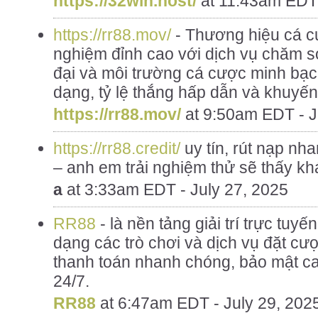
https://32win.host/
at
11:43am EDT 
https://rr88.mov/
- Thương hiệu cá cư
nghiệm đỉnh cao với dịch vụ chăm s
đại và môi trường cá cược minh bạch
dạng, tỷ lệ thắng hấp dẫn và khuyế
https://rr88.mov/
at
9:50am EDT - J
https://rr88.credit/
uy tín, rút nạp nh
– anh em trải nghiệm thử sẽ thấy khá
a
at
3:33am EDT - July 27, 2025
RR88
- là nền tảng giải trí trực tuy
dạng các trò chơi và dịch vụ đặt cượ
thanh toán nhanh chóng, bảo mật ca
24/7.
RR88
at
6:47am EDT - July 29, 202