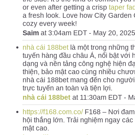
or even after getting a crisp
taper fa
a fresh look. Love how City Garden 
cozy every week!
Saim
at
3:04am EDT - May 20, 202
nhà cái 188bet
là một trong những th
tuyến hàng đầu châu Á, nổi bật với
dạng và nền tảng công nghệ hiện đại
thiện, bảo mật cao cùng nhiều chươn
nhà cái 188bet mang đến cho người d
trực tuyến an toàn và tiện lợi.
nhà cái 188bet
at
11:30am EDT - M
https://f168.com.co/
F168 – Nơi đam
hội thắng lớn. Trải nghiệm ngay các
mật cao.