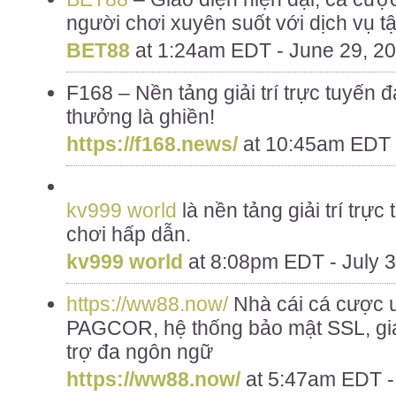
người chơi xuyên suốt với dịch vụ t
BET88
at
1:24am EDT - June 29, 2
F168 – Nền tảng giải trí trực tuyến 
thưởng là ghiền!
https://f168.news/
at
10:45am EDT -
kv999 world
là nền tảng giải trí trực 
chơi hấp dẫn.
kv999 world
at
8:08pm EDT - July 3
https://ww88.now/
Nhà cái cá cược u
PAGCOR, hệ thống bảo mật SSL, gia
trợ đa ngôn ngữ
https://ww88.now/
at
5:47am EDT - 