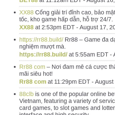
BET88
at
11:12am EDT - August 16
XX88
Cổng giải trí đỉnh cao, bảo mật
tốc, kho game hấp dẫn, hỗ trợ 24/7.
XX88
at
2:53pm EDT - August 17, 2
https://rr88.build/
Rr88 – Game đa dạn
nghiệm mượt mà.
https://rr88.build/
at
5:55am EDT - 
Rr88 com
– Nơi đam mê cá cược th
mãi siêu hot!
Rr88 com
at
11:29pm EDT - August 
88clb
is one of the popular online bet
Vietnam, featuring a variety of servic
card games, to slot games and lotte
interface and high security.