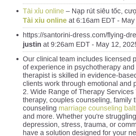
Tài xỉu online
– Nạp rút siêu tốc, cượ
Tài xỉu online
at
6:16am EDT - May 
https://santorini-dress.com/flying-dr
justin
at
9:26am EDT - May 12, 202
Our clinical team includes licensed 
of experience in psychotherapy and
therapist is skilled in evidence-bas
clients work through emotional and 
2. Wide Range of Therapy Services W
therapy, couples counseling, family 
counseling
marriage counseling bal
and more. Whether you're struggling 
depression, stress, trauma, or comm
have a solution designed for your n