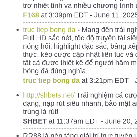
trợ nhiệt tình và nhiều chương trình
F168
at
3:09pm EDT - June 11, 202
truc tiep bong da
- Mang đến trải ng
Full HD sắc nét, tốc độ truyền tải si
nóng hổi, highlight đặc sắc, bảng xế
thực, kèo cược cập nhật liên tục và
tất cả được thiết kế để người hâm m
bóng đá đúng nghĩa.
truc tiep bong da
at
3:21pm EDT - 
http://shbets.net/
Trải nghiệm cá cượ
dạng, nạp rút siêu nhanh, bảo mật a
trúng là rút!
SHBET
at
11:37am EDT - June 20, 
RR88 là nền tảng giải trí trực tuyến u