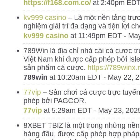
https://f168.com.co/
at
2:40pm EDT
kv999 casino
– Là một nền tảng trực
nghiệm giải trí đa dạng và tiện lợi c
kv999 casino
at
11:49pm EDT - May
789Win là địa chỉ nhà cái cá cược trự
Việt Nam khi được cấp phép bởi Isle
sản phẩm cá cược.
https://789winx.
789win
at
10:20am EDT - May 22, 
77vip
– Sân chơi cá cược trực tuyến
phép bởi PAGCOR.
77vip
at
5:29am EDT - May 23, 202
8XBET TBIZ là một trong những nền 
hàng đầu, được cấp phép hợp pháp