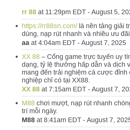
rr 88
at
11:29pm EDT - August 5, 20
https://rr88sn.com/
là nền tảng giải t
dùng, nạp rút nhanh và nhiều ưu đãi
aa
at
4:04am EDT - August 7, 2025
XX 88
– Cổng game trực tuyến uy tín
dạng, tỷ lệ thưởng hấp dẫn và dịch 
mang đến trải nghiệm cá cược đỉnh 
nghiệp chỉ có tại XX88.
XX 88
at
7:15am EDT - August 7, 2
M88
chơi mượt, nạp rút nhanh chóng
trí mỗi ngày.
M88
at
8:41am EDT - August 7, 202