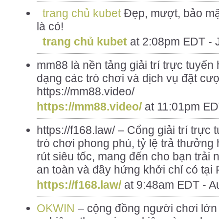
trang chủ kubet
Đẹp, mượt, bảo mật
là có!
trang chủ kubet
at
2:08pm EDT - J
mm88 là nền tảng giải trí trực tuyế
dạng các trò chơi và dịch vụ đặt cượ
https://mm88.video/
https://mm88.video/
at
11:01pm EDT
https://f168.law/ – Cổng giải trí trực
trò chơi phong phú, tỷ lệ trả thưởng
rút siêu tốc, mang đến cho bạn trải 
an toàn và đầy hứng khởi chỉ có tại
https://f168.law/
at
9:48am EDT - Au
OKWIN
– cộng đồng người chơi lớn 