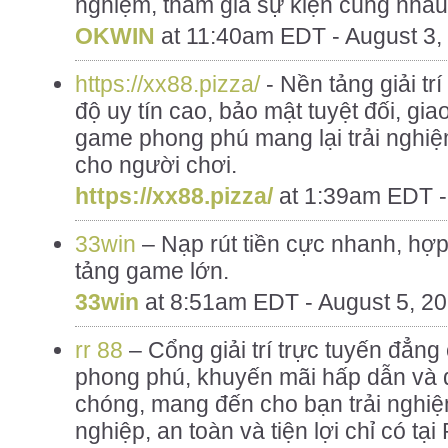
nghiệm, tham gia sự kiện cùng nhau
OKWIN
at
11:40am EDT - August 3,
https://xx88.pizza/
- Nền tảng giải tr
độ uy tín cao, bảo mật tuyệt đối, gi
game phong phú mang lại trải nghi
cho người chơi.
https://xx88.pizza/
at
1:39am EDT -
33win
– Nạp rút tiền cực nhanh, hợp
tảng game lớn.
33win
at
8:51am EDT - August 5, 2
rr 88
– Cổng giải trí trực tuyến đẳng 
phong phú, khuyến mãi hấp dẫn và d
chóng, mang đến cho bạn trải nghi
nghiệp, an toàn và tiện lợi chỉ có tạ