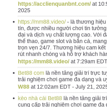
https://acclienquanbnt.com/
at
10:
2025
https://mm88.video/
- là thương hiệu
tín, được nhiều người chơi tin tưởn
đại và dịch vụ chất lượng cao. Với
thể thao, game slot và bắn cá, mang 
trọn vẹn 24/7. Thương hiệu cam kết 
rút nhanh chóng và hỗ trợ khách hà
https://mm88.video/
at
7:29am EDT 
Bet88 com
là nền tảng giải trí trực
trải nghiệm chơi game đa dạng và u
W88
at
12:02am EDT - July 21, 202
kèo nhà cái Bet88
là nền tảng giải t
cung cấp trải nghiệm chơi game đa 