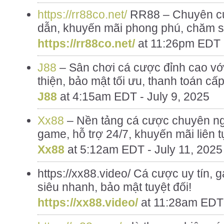
https://rr88co.net/
RR88 – Chuyên cu
dẫn, khuyến mãi phong phú, chăm s
https://rr88co.net/
at
11:26pm EDT -
J88
– Sân chơi cá cược đỉnh cao với 
thiện, bảo mật tối ưu, thanh toán cấp 
J88
at
4:15am EDT - July 9, 2025
Xx88
– Nền tảng cá cược chuyên ng
game, hỗ trợ 24/7, khuyến mãi liên t
Xx88
at
5:12am EDT - July 11, 2025
https://xx88.video/ Cá cược uy tín, 
siêu nhanh, bảo mật tuyệt đối!
https://xx88.video/
at
11:28am EDT 