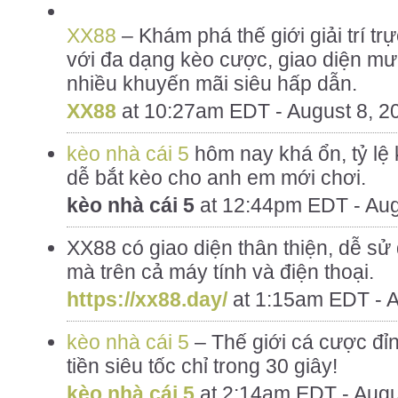
XX88
– Khám phá thế giới giải trí t
với đa dạng kèo cược, giao diện mượ
nhiều khuyến mãi siêu hấp dẫn.
XX88
at
10:27am EDT - August 8, 2
kèo nhà cái 5
hôm nay khá ổn, tỷ lệ
dễ bắt kèo cho anh em mới chơi.
kèo nhà cái 5
at
12:44pm EDT - Aug
XX88 có giao diện thân thiện, dễ sử
mà trên cả máy tính và điện thoại.
https://xx88.day/
at
1:15am EDT - A
kèo nhà cái 5
– Thế giới cá cược đỉn
tiền siêu tốc chỉ trong 30 giây!
kèo nhà cái 5
at
2:14am EDT - Augu