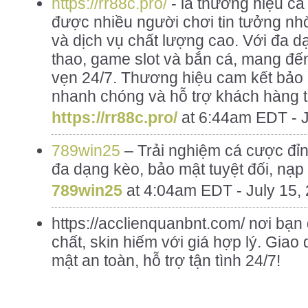
https://rr88c.pro/
- là thương hiệu cá 
được nhiều người chơi tin tưởng nh
và dịch vụ chất lượng cao. Với đa 
thao, game slot và bắn cá, mang đến t
vẹn 24/7. Thương hiệu cam kết bảo m
nhanh chóng và hỗ trợ khách hàng t
https://rr88c.pro/
at
6:44am EDT - J
789win25
– Trải nghiệm cá cược đỉnh
đa dạng kèo, bảo mật tuyệt đối, nạp
789win25
at
4:04am EDT - July 15,
https://acclienquanbnt.com/ nơi bạn
chất, skin hiếm với giá hợp lý. Gia
mật an toàn, hỗ trợ tận tình 24/7!