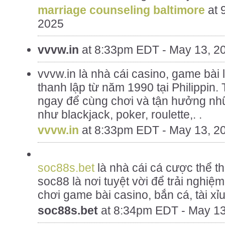
marriage counseling baltimore
at
2025
vvvw.in
at
8:33pm EDT - May 13, 2
vvvw.in là nhà cái casino, game bài
thanh lập từ năm 1990 tại Philippin.
ngay để cùng chơi và tận hưởng nh
như blackjack, poker, roulette,. .
vvvw.in
at
8:33pm EDT - May 13, 2
soc88s.bet
là nhà cái cá cược thể 
soc88 là nơi tuyệt vời để trải nghiệ
chơi game bài casino, bắn cá, tài xỉu,
soc88s.bet
at
8:34pm EDT - May 13