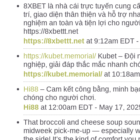
8XBET là nhà cái trực tuyến cung cấ
trí, giao diện thân thiện và hỗ trợ n
nghiệm an toàn và tiện lợi cho người
https://8xbettt.net
https://8xbettt.net
at
9:12am EDT -
https://kubet.memorial/
Kubet – Đội 
nghiệp, giải đáp thắc mắc nhanh chó
https://kubet.memorial/
at
10:18am
Hi88
– Cam kết công bằng, minh bạ
chóng cho người chơi.
Hi88
at
12:00am EDT - May 17, 202
That broccoli and cheese soup sound
midweek pick-me-up — especially wi
the side! It’s the kind of comfort yo