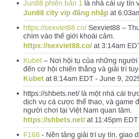
Jun88 phiên bản 1
là nhà cái uy tín 
Jun88 city vip đăng nhập
at
6:03am
https://sexviet88.co/
Sexviet88 – Thư
chìm vào thế giới khoái cảm.
https://sexviet88.co/
at
3:14am EDT
Kubet
– Nơi hội tụ của những ngườ
đến cơ hội chiến thắng và giải trí tuy
Kubet
at
8:14am EDT - June 9, 202
https://shbets.net/ là một nhà cái tr
dịch vụ cá cược thể thao, và game 
người chơi tại Việt Nam quan tâm.
https://shbets.net/
at
11:45pm EDT 
F168
- Nền tảng giải trí uy tín, giao 