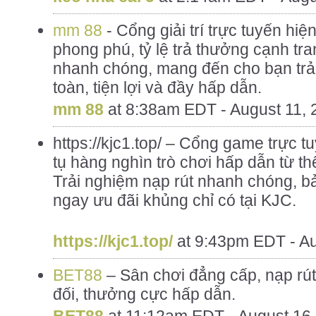
mm 88
- Cổng giải trí trực tuyến hiện
phong phú, tỷ lệ trả thưởng cạnh tra
nhanh chóng, mang đến cho bạn trả
toàn, tiện lợi và đầy hấp dẫn.
mm 88
at
8:38am EDT - August 11, 
https://kjc1.top/ – Cổng game trực t
tụ hàng nghìn trò chơi hấp dẫn từ th
Trải nghiệm nạp rút nhanh chóng, bả
ngay ưu đãi khủng chỉ có tại KJC.
https://kjc1.top/
at
9:43pm EDT - Au
BET88
– Sân chơi đẳng cấp, nạp rút
đối, thưởng cực hấp dẫn.