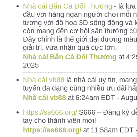
Nhà cái Bắn Cá Đổi Thưởng
- là lựa
đầu với hàng ngàn người chơi mỗi n
tượng với đồ họa 3D sống động và lối
còn mang đến cơ hội săn thưởng cù
Đây chính là thế giới đại dương màu
giải trí, vừa nhận quà cực lớn.
Nhà cái Bắn Cá Đổi Thưởng
at
4:2
2025
Nhà cái vb88
là nhà cái uy tín, mang 
tuyến đa dạng cùng nhiều ưu đãi hấ
Nhà cái vb88
at
6:24am EDT - Augu
https://ss666.org/
S666 – Đăng ký dễ
tay cho thành viên mới!
https://ss666.org/
at
11:58am EDT -