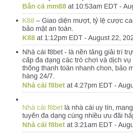
Bắn cá mm88
at
10:53am EDT - Aug
K88
– Giao diện mượt, tỷ lệ cược ca
bảo mật an toàn.
K88
at
1:12pm EDT - August 22, 20
Nhà cái f8bet - là nền tảng giải trí 
cấp đa dạng các trò chơi và dịch vụ 
thống thanh toán nhanh chon, bảo m
hàng 24/7.
Nhà cái f8bet
at
4:27pm EDT - Augu
Nhà cái f8bet
là nhà cái uy tín, mang 
tuyến đa dạng cùng nhiều ưu đãi hấ
Nhà cái f8bet
at
3:21am EDT - Augu