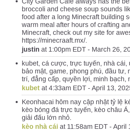
City Garden Cafe always has the bes
broccoli and cheese soup sounds lik
food after a long Minecraft building 
warm meal after hours of crafting and
Minecraft, check out my site for awe
https://minecraaft.mx/.
justin
at
1:00pm EDT - March 26, 2
kubet, cá cược, trực tuyến, nhà cái, u
bảo mật, game, phong phú, đầu tư, n
trí, đẳng cấp, quyền lợi, minh bạch, n
kubet
at
4:33am EDT - April 13, 202
Keonhacai hôm nay cập nhật tỷ lệ k
kèo bóng đá trực tuyến, kèo châu Á, 
giải đấu lớn nhỏ.
kèo nhà cái
at
11:58am EDT - April 