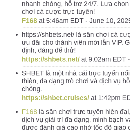
nhanh chóng, hỗ trợ 24/7. Lựa chọ
chơi cá cược trực tuyến!
F168
at
5:46am EDT - June 10, 202
https://shbets.net/ là sân chơi cá cượ
ưu đãi cho thành viên mới lẫn VIP. 
định, đáng để thử!
https://shbets.net/
at
9:02am EDT -
SHBET là một nhà cái trực tuyến nổi 
thiện, đa dạng trò chơi và dịch vụ 
chóng.
https://shbet.cruises/
at
1:42pm ED
F168
là sân chơi trực tuyến hiện đạ
dịch vụ giải trí đa dạng, minh bạch 
được đánh giá cao nhờ tốc độ giao 