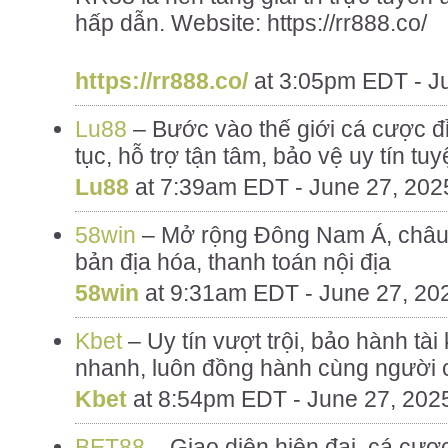
hấp dẫn. Website: https://rr888.co/
https://rr888.co/
at
3:05pm EDT - J
Lu88
– Bước vào thế giới cá cược đỉ
tục, hỗ trợ tận tâm, bảo vệ uy tín tuyệ
Lu88
at
7:39am EDT - June 27, 202
58win
– Mở rộng Đông Nam Á, châu Â
bản địa hóa, thanh toán nội địa
58win
at
9:31am EDT - June 27, 20
Kbet
– Uy tín vượt trội, bảo hành tài
nhanh, luôn đồng hành cùng người c
Kbet
at
8:54pm EDT - June 27, 202
BET88
– Giao diện hiện đại, cá cược