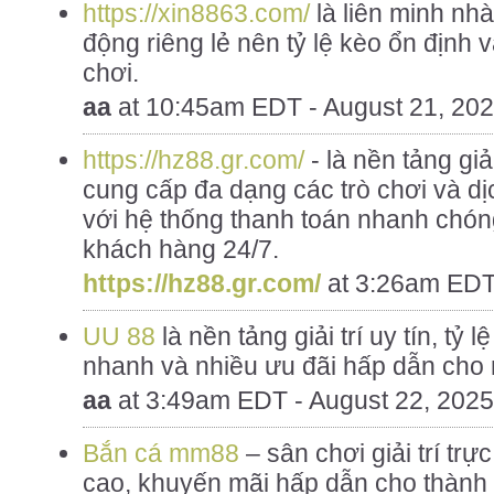
https://xin8863.com/
là liên minh nhà
động riêng lẻ nên tỷ lệ kèo ổn định
chơi.
aa
at
10:45am EDT - August 21, 20
https://hz88.gr.com/
- là nền tảng giả
cung cấp đa dạng các trò chơi và dị
với hệ thống thanh toán nhanh chón
khách hàng 24/7.
https://hz88.gr.com/
at
3:26am EDT 
UU 88
là nền tảng giải trí uy tín, tỷ 
nhanh và nhiều ưu đãi hấp dẫn cho 
aa
at
3:49am EDT - August 22, 2025
Bắn cá mm88
– sân chơi giải trí trực
cao, khuyến mãi hấp dẫn cho thành 